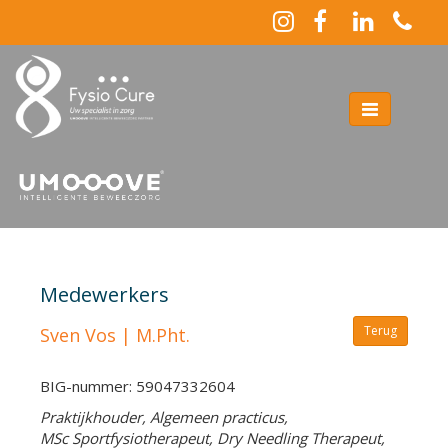
Toggle
navigation
Medewerkers
Terug
Sven Vos | M.Pht.
BIG-nummer: 59047332604
Praktijkhouder, Algemeen practicus,
MSc
Sportfysiotherapeut, Dry Needling Therapeut,