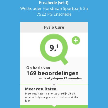
Enschede (veld):
Wethouder Horstman Sportpark 3a
7522 PG Enschede