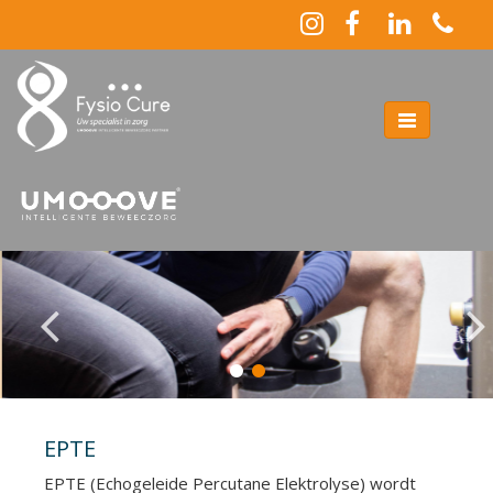
Toggle
navigation
EPTE
EPTE (Echogeleide Percutane Elektrolyse) wordt